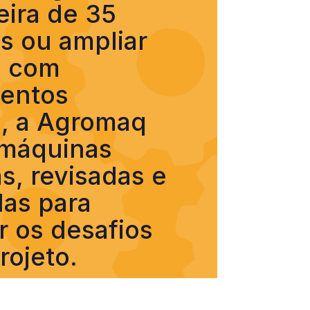
ira de 35
s ou ampliar
a com
entos
s, a Agromaq
 máquinas
, revisadas e
as para
r os desafios
rojeto.