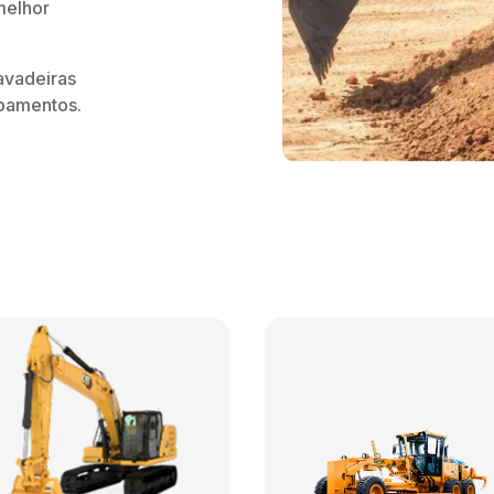
melhor
avadeiras
ipamentos.