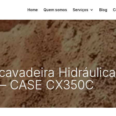
Home
Quem somos
Serviços
Blog
C
cavadeira Hidráulica
 – CASE CX350C