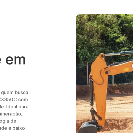
e em
a quem busca
E CX350C com
e. Ideal para
mineração,
logia de
ade e baixo