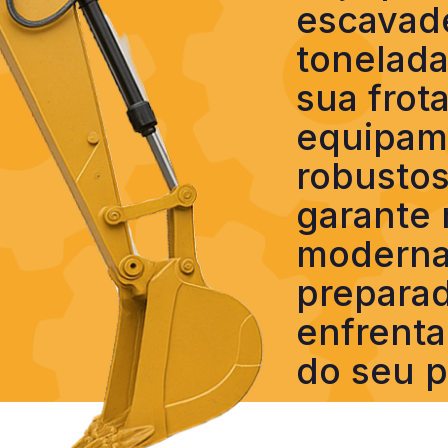
escavade
tonelada
sua frot
equipam
robusto
garante
modernas
preparad
enfrenta
do seu p