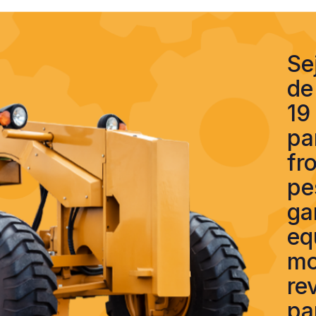
Se
de
19
pa
fr
pe
ga
eq
mo
re
pa