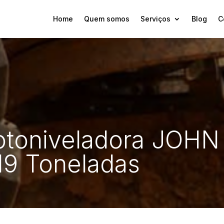
Home
Quem somos
Serviços
Blog
C
otoniveladora JOHN
9 Toneladas