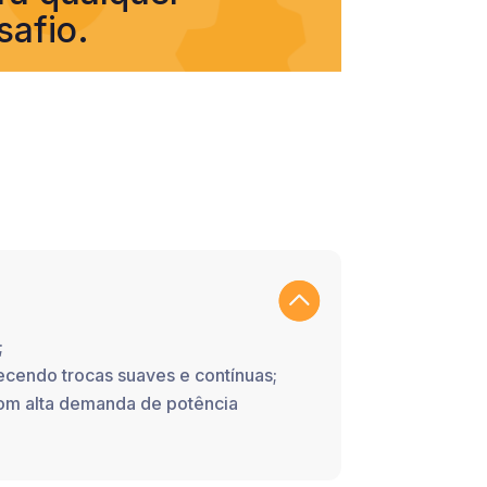
safio.
;
cendo trocas suaves e contínuas;
om alta demanda de potência