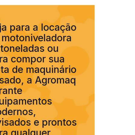
ja para a locação
 motoniveladora
 toneladas ou
ra compor sua
ota de maquinário
sado, a Agromaq
rante
uipamentos
dernos,
visados e prontos
ra qualquer