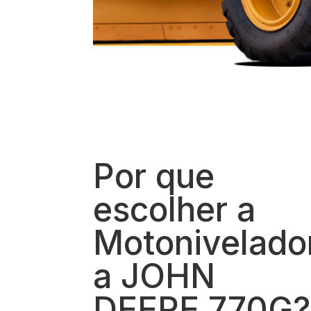
Por que
escolher a
Motonivelado
a JOHN
DEERE 770G?