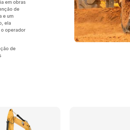
cia em obras
tenção de
na e um
, ela
 o operador
ação de
s