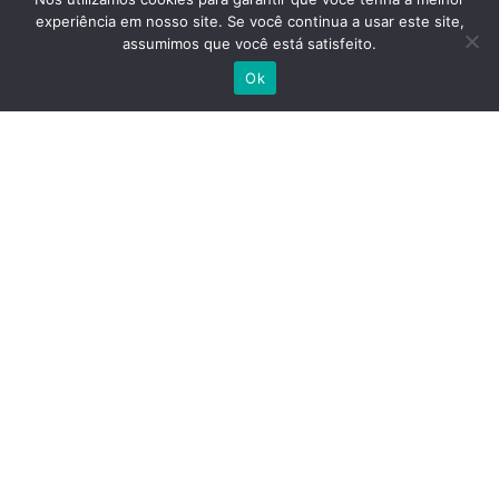
experiência em nosso site. Se você continua a usar este site,

assumimos que você está satisfeito.
Ok
Horário de Atendimento
Seg a Sex, das 8h00 às 17h30
Endereço
Rua Afrodite, 28 – Praia dos Recifes – Vila
Velha/ES – CEP 29125-330
Agromaq © 2025. Todos os direitos reservados.
Administrado por AceleraVix
SEO e Marketing
Digital