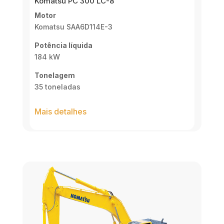
Komatsu PC 300 LC-8
Motor
Komatsu SAA6D114E-3
Potência líquida
184 kW
Tonelagem
35 toneladas
Mais detalhes