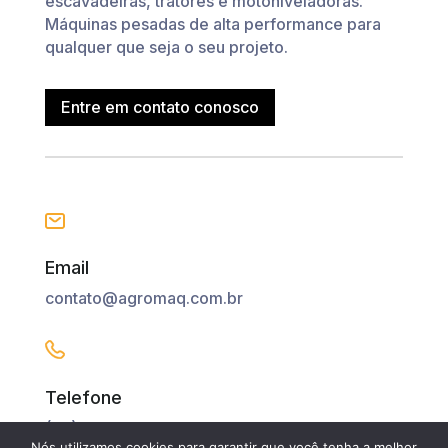
escavadeiras, tratores e motoniveladoras.
Máquinas pesadas de alta performance para
qualquer que seja o seu projeto.
Entre em contato conosco
Email
contato@agromaq.com.br
Telefone
(27) 99708-5692
Nós utilizamos cookies para garantir que você tenha a melhor