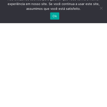
Email
experiência em nosso site. Se você continua a usar este site,
contato@agromaq.com.br
assumimos que você está satisfeito.
Ok
Telefone
(27) 99708-5692

Horário de Atendimento
Seg a Sex, das 8h00 às 17h30
Endereço
Rua Afrodite, 28 – Praia dos Recifes – Vila