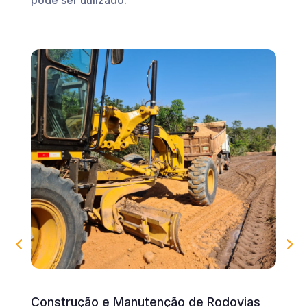
pode ser utilizado:
Construção e Manutenção de Rodovias
T