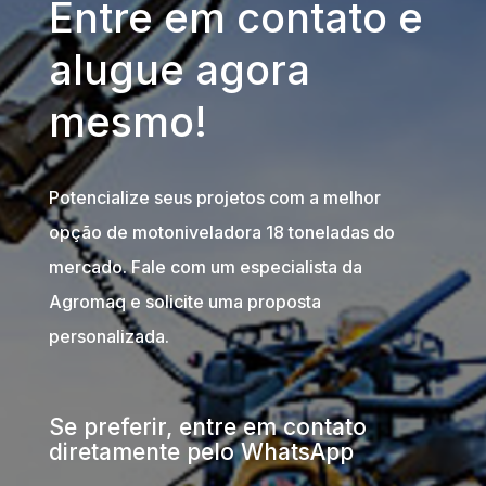
Entre em contato e
alugue agora
mesmo!
Potencialize seus projetos com a melhor
opção de motoniveladora 18 toneladas do
mercado. Fale com um especialista da
Agromaq e solicite uma proposta
personalizada.
Se preferir, entre em contato
diretamente pelo WhatsApp